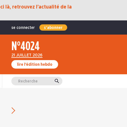
i là, retrouvez l’actualité de la
se connecter
s'abonner
N°4024
21 JUILLET 2026
lire l’édition hebdo
Valider
Édition suivante du 03 mars 2026