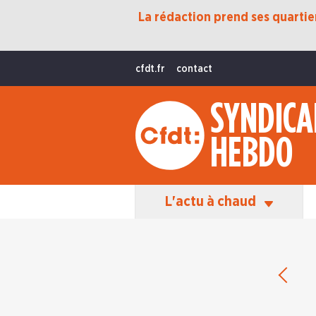
La rédaction prend ses quartiers
Protection Sociale
Transition Écologique
cfdt.fr
contact
Fonctions Publiques
SYNDICA
International
HEBDO
La Vie De La CFDT
Les Équipes En Action
L'actu à chaud
Éditio