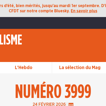
 d’été, bien mérités, jusqu’au mardi 1er septembre. D’ic
CFDT sur notre compte Bluesky.
En savoir plus
LISME
L'Hebdo
La sélection du Mag
NUMÉRO 3999
n précédente du 17 février 2026
24 FÉVRIER 2026