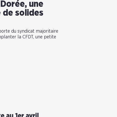
 Dorée, une
e de solides
porte du syndicat majoritaire
mplanter la CFDT, une petite
e
 au 1er avril