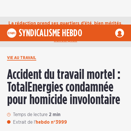
La rédaction prend ses quartiers d’été, bien mérités,
jusqu’au mardi 1er septembre. D’ici là, retrouvez
SYNDICALISME HEBDO
l’actualité de la CFDT sur notre compte Bluesky.
En
savoir plus
VIE AU TRAVAIL
Accident du travail mortel :
TotalEnergies condamnée
pour homicide involontaire
Temps de lecture
2 min
Extrait de l'
hebdo n°3999