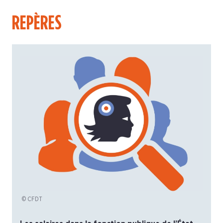
REPÈRES
© CFDT