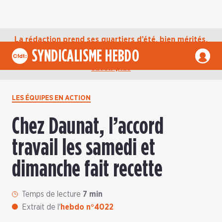
La rédaction prend ses quartiers d’été, bien mérités,
jusqu’au mardi 1er septembre. D’ici là, retrouvez
SYNDICALISME HEBDO
l’actualité de la CFDT sur notre compte Bluesky.
En
savoir plus
LES ÉQUIPES EN ACTION
Chez Daunat, l’accord
travail les samedi et
dimanche fait recette
Temps de lecture
7 min
Extrait de l'
hebdo n°4022