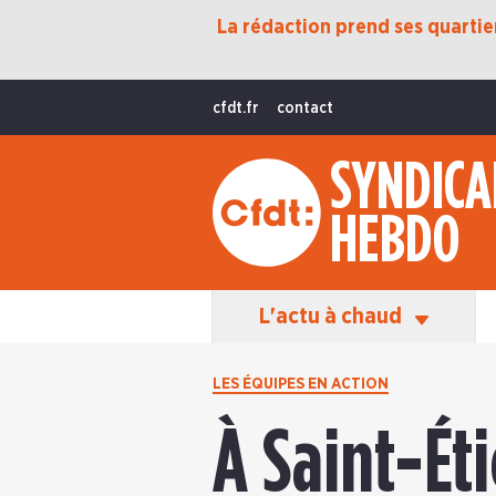
La rédaction prend ses quartiers
Protection Sociale
Transition Écologique
cfdt.fr
contact
Fonctions Publiques
SYNDICA
International
HEBDO
La Vie De La CFDT
Les Équipes En Action
L'actu à chaud
LES ÉQUIPES EN ACTION
À Saint-Éti