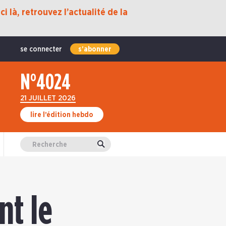
i là, retrouvez l’actualité de la
se connecter
s'abonner
N°4024
21 JUILLET 2026
lire l’édition hebdo
Valider
nt le