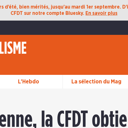
 d’été, bien mérités, jusqu’au mardi 1er septembre. D’ic
CFDT sur notre compte Bluesky.
En savoir plus
LISME
L'Hebdo
La sélection du Mag
enne, la CFDT obtie