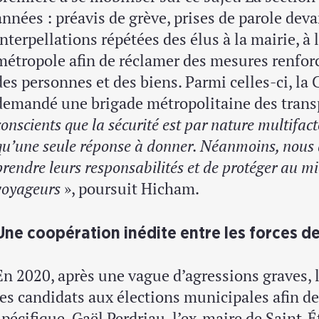
années : préavis de grève, prises de parole deva
interpellations répétées des élus à la mairie, à l
métropole afin de réclamer des mesures renforc
des personnes et des biens. Parmi celles-ci, l
demandé une brigade métropolitaine des trans
conscients que la sécurité est par nature multifact
qu’une seule réponse à donner. Néanmoins, nous
prendre leurs responsabilités et de protéger au mi
voyageurs
», poursuit Hicham.
Une coopération inédite entre les forces de
En 2020, après une vague d’agressions graves, 
les candidats aux élections municipales afin d
spécifique. Gaël Perdriau, l’ex-maire de Saint-Ét