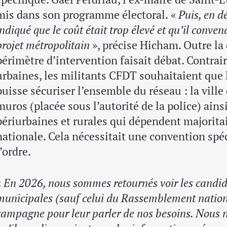
mis dans son programme électoral.
«
Puis, en d
indiqué que le coût était trop élevé et qu’il conve
projet métropolitain
», précise Hicham. Outre la 
périmètre d’intervention faisait débat. Contrai
urbaines, les militants CFDT souhaitaient que l
puisse sécuriser l’ensemble du réseau : la ville
muros (placée sous l’autorité de la police) ains
périurbaines et rurales qui dépendent majorit
nationale. Cela nécessitait une convention spéc
l’ordre.
«
En 2026, nous sommes retournés voir les candid
municipales (sauf celui du Rassemblement nation
campagne pour leur parler de nos besoins. Nous