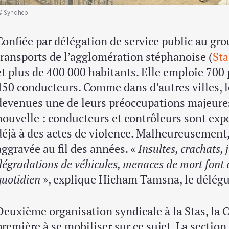
© Syndheb
Confiée par délégation de service public au gro
transports de l’agglomération stéphanoise (
Sta
et plus de 400 000 habitants. Elle emploie 700
450 conducteurs. Comme dans d’autres villes, le
devenues une de leurs préoccupations majeures.
nouvelle : conducteurs et contrôleurs sont ex
déjà à des actes de violence. Malheureusement, 
aggravée au fil des années. «
Insultes, crachats, j
dégradations de véhicules, menaces de mort font 
quotidien
», explique Hicham Tamsna, le délég
Deuxième organisation syndicale à la Stas, la C
première à se mobiliser sur ce sujet
.
La section