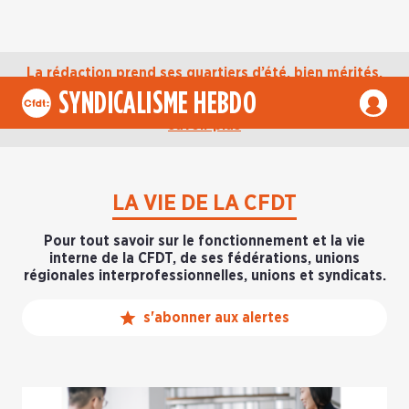
La rédaction prend ses quartiers d’été, bien mérités,
jusqu’au mardi 1er septembre. D’ici là, retrouvez
SYNDICALISME HEBDO
l’actualité de la CFDT sur notre compte Bluesky.
En
savoir plus
LA VIE DE LA CFDT
Pour tout savoir sur le fonctionnement et la vie
interne de la CFDT, de ses fédérations, unions
régionales interprofessionnelles, unions et syndicats.
s'abonner aux alertes