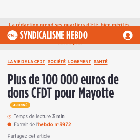
La rédaction prend ses quartiers d’été, bien mérités,
jusqu’au mardi 1er septembre. D’ici là, retrouvez
SYNDICALISME HEBDO
l’actualité de la CFDT sur notre compte Bluesky.
En
savoir plus
LA VIE DE LA CFDT
SOCIÉTÉ
LOGEMENT
SANTÉ
Plus de 100 000 euros de
dons CFDT pour Mayotte
ABONNÉ
Temps de lecture
3 min
Extrait de l'
hebdo n°3972
Partagez cet article