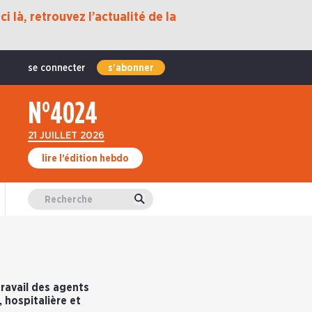
i là, retrouvez l’actualité de la
se connecter
s'abonner
N°4024
21 JUILLET 2026
lire l’édition hebdo
Valider
travail des agents
 hospitalière et