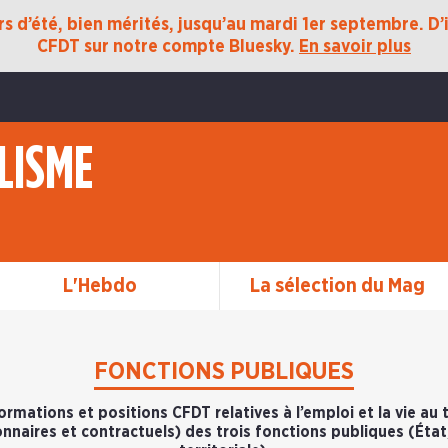
 d’été, bien mérités, jusqu’au mardi 1er septembre. D’ic
CFDT sur notre compte Bluesky.
En savoir plus
LISME
L'Hebdo
La sélection du Mag
FONCTIONS PUBLIQUES
ormations et positions CFDT relatives à l’emploi et la vie au 
onnaires et contractuels) des trois fonctions publiques (État,