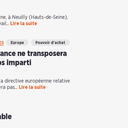
ine, à Neuilly (Hauts-de-Seine),
il...
Lire la suite
ES
Europe
Pouvoir d’achat
France ne transposera
ps imparti
la directive européenne relative
ra pas...
Lire la suite
mble