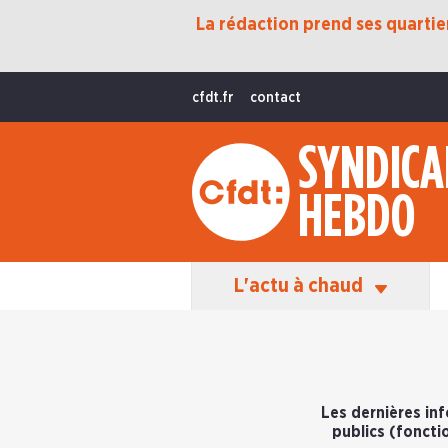
La rédaction prend ses quartiers
Protection Sociale
Transition Écologique
cfdt.fr
contact
Fonctions Publiques
SYNDICA
International
HEBDO
La Vie De La CFDT
Les Équipes En Action
L'actu à chaud
Les dernières inf
publics (foncti