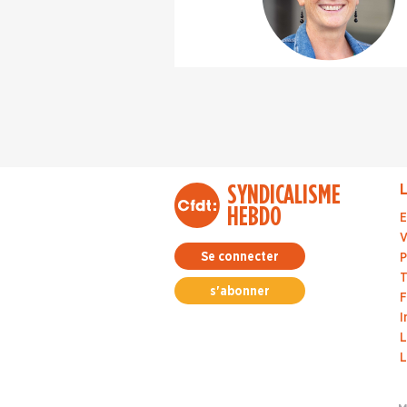
SYNDICALISME
L
HEBDO
E
V
Se connecter
P
T
s'abonner
F
I
L
L