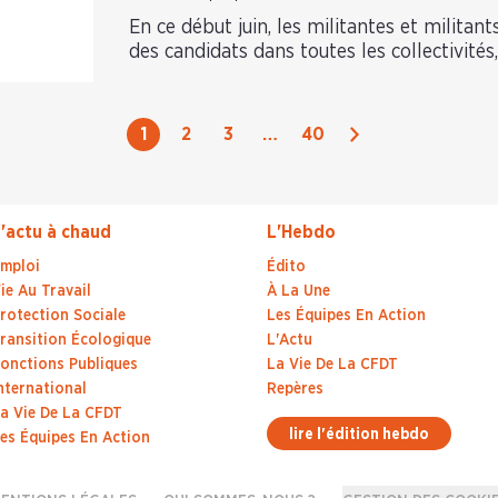
En ce début juin, les militantes et militan
des candidats dans toutes les collectivités
Suivant
1
2
3
…
40
'actu à chaud
L'Hebdo
mploi
Édito
ie Au Travail
À La Une
rotection Sociale
Les Équipes En Action
ransition Écologique
L'Actu
onctions Publiques
La Vie De La CFDT
nternational
Repères
a Vie De La CFDT
lire l'édition hebdo
es Équipes En Action