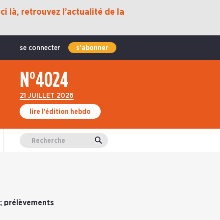
i là, retrouvez l’actualité de la
se connecter
s'abonner
N°4024
21 JUILLET 2026
lire l’édition hebdo
Valider
 ; prélèvements