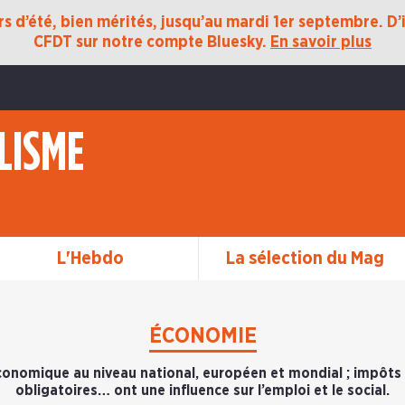
 d’été, bien mérités, jusqu’au mardi 1er septembre. D’ic
CFDT sur notre compte Bluesky.
En savoir plus
LISME
L'Hebdo
La sélection du Mag
ÉCONOMIE
onomique au niveau national, européen et mondial ; impôts
obligatoires… ont une influence sur l’emploi et le social.