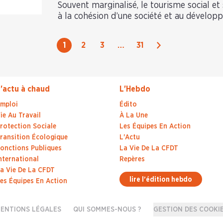
Souvent marginalisé, le tourisme social et 
à la cohésion d’une société et au dévelop
Suivant
1
2
3
…
31
'actu à chaud
L'Hebdo
mploi
Édito
ie Au Travail
À La Une
rotection Sociale
Les Équipes En Action
ransition Écologique
L'Actu
onctions Publiques
La Vie De La CFDT
nternational
Repères
a Vie De La CFDT
lire l'édition hebdo
es Équipes En Action
ENTIONS LÉGALES
QUI SOMMES-NOUS ?
GESTION DES COOKI