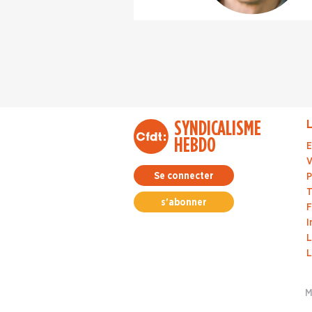
SYNDICALISME
L
HEBDO
E
V
Se connecter
P
T
s'abonner
F
I
L
L
M