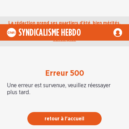
La rédaction prend ses quartiers d’été, bien mérités,
jusqu’au mardi 1er septembre. D’ici là, retrouvez
SYNDICALISME HEBDO
l’actualité de la CFDT sur notre compte Bluesky.
En
savoir plus
Erreur 500
Une erreur est survenue, veuillez réessayer
plus tard.
retour à l'accueil