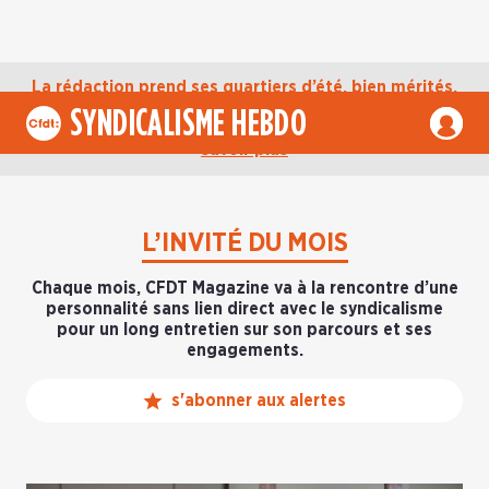
La rédaction prend ses quartiers d’été, bien mérités,
jusqu’au mardi 1er septembre. D’ici là, retrouvez
SYNDICALISME HEBDO
l’actualité de la CFDT sur notre compte Bluesky.
En
savoir plus
L’INVITÉ DU MOIS
Chaque mois, CFDT Magazine va à la rencontre d’une
personnalité sans lien direct avec le syndicalisme
pour un long entretien sur son parcours et ses
engagements.
s'abonner aux alertes