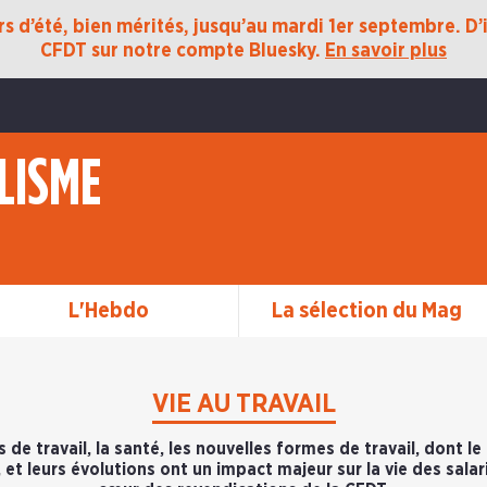
 d’été, bien mérités, jusqu’au mardi 1er septembre. D’ic
CFDT sur notre compte Bluesky.
En savoir plus
LISME
L'Hebdo
La sélection du Mag
VIE AU TRAVAIL
 de travail, la santé, les nouvelles formes de travail, dont le t
et leurs évolutions ont un impact majeur sur la vie des sala