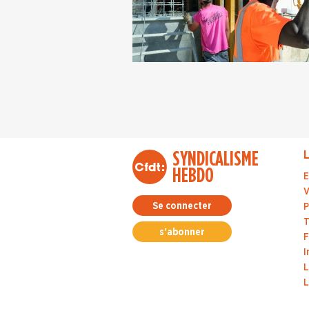
SYNDICALISME
L
HEBDO
E
V
Se connecter
P
T
s'abonner
F
I
L
L