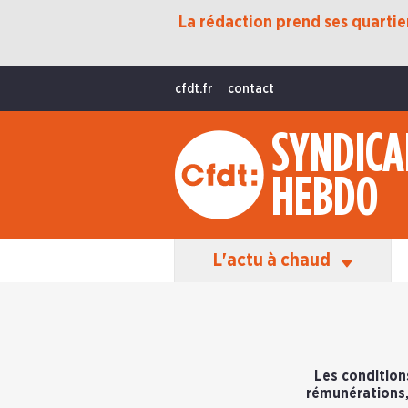
La rédaction prend ses quartiers
Protection Sociale
Transition Écologique
cfdt.fr
contact
Fonctions Publiques
SYNDICA
International
HEBDO
La Vie De La CFDT
Les Équipes En Action
L'actu à chaud
Les conditions
rémunérations, 