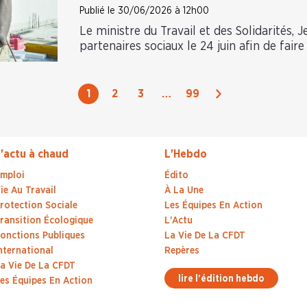
Publié le 30/06/2026 à 12h00
Le ministre du Travail et des Solidarités, 
partenaires sociaux le 24 juin afin de faire 
Suivant
1
2
3
…
99
'actu à chaud
L'Hebdo
mploi
Édito
ie Au Travail
À La Une
rotection Sociale
Les Équipes En Action
ransition Écologique
L'Actu
onctions Publiques
La Vie De La CFDT
nternational
Repères
a Vie De La CFDT
lire l'édition hebdo
es Équipes En Action