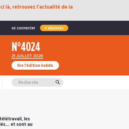
i là, retrouvez l’actualité de la
se connecter
s'abonner
N°4024
21 JUILLET 2026
lire l’édition hebdo
Valider
élétravail, les
riés… et sont au