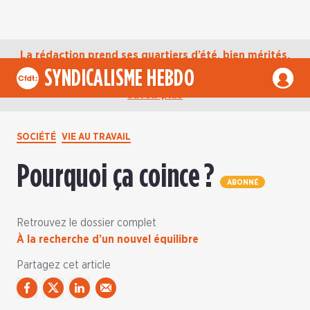
La rédaction prend ses quartiers d’été, bien mérités,
jusqu’au mardi 1er septembre. D’ici là, retrouvez
SYNDICALISME HEBDO
l’actualité de la CFDT sur notre compte Bluesky.
En
savoir plus
SOCIÉTÉ
VIE AU TRAVAIL
Pourquoi ça coince ?
ABONNÉ
Retrouvez le dossier complet
À la recherche d’un nouvel équilibre
Partagez cet article