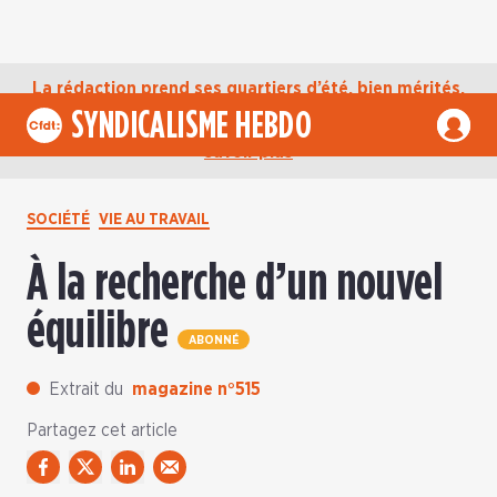
La rédaction prend ses quartiers d’été, bien mérités,
jusqu’au mardi 1er septembre. D’ici là, retrouvez
SYNDICALISME HEBDO
l’actualité de la CFDT sur notre compte Bluesky.
En
savoir plus
SOCIÉTÉ
VIE AU TRAVAIL
À la recherche d’un nouvel
équilibre
ABONNÉ
Extrait du
magazine n°515
Partagez cet article