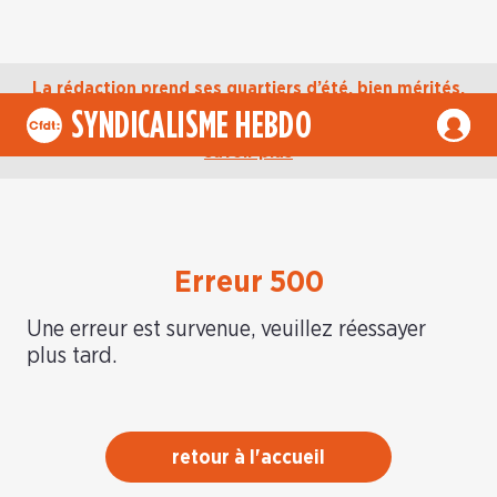
La rédaction prend ses quartiers d’été, bien mérités,
jusqu’au mardi 1er septembre. D’ici là, retrouvez
SYNDICALISME HEBDO
l’actualité de la CFDT sur notre compte Bluesky.
En
savoir plus
Erreur 500
Une erreur est survenue, veuillez réessayer
plus tard.
retour à l'accueil