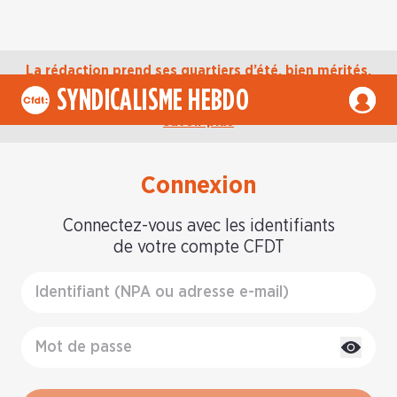
La rédaction prend ses quartiers d’été, bien mérités,
jusqu’au mardi 1er septembre. D’ici là, retrouvez
SYNDICALISME HEBDO
l’actualité de la CFDT sur notre compte Bluesky.
En
savoir plus
Connexion
Connectez-vous avec les identifiants
de votre compte CFDT
Identifiant
Mot de passe