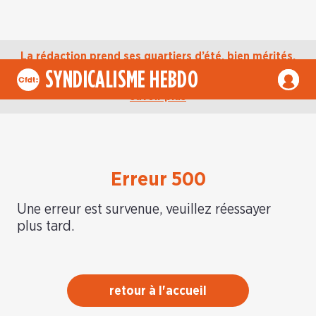
La rédaction prend ses quartiers d’été, bien mérités,
jusqu’au mardi 1er septembre. D’ici là, retrouvez
SYNDICALISME HEBDO
l’actualité de la CFDT sur notre compte Bluesky.
En
savoir plus
Erreur 500
Une erreur est survenue, veuillez réessayer
plus tard.
retour à l'accueil