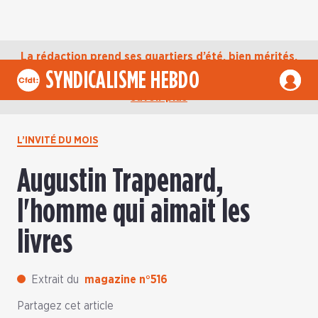
La rédaction prend ses quartiers d’été, bien mérités,
jusqu’au mardi 1er septembre. D’ici là, retrouvez
SYNDICALISME HEBDO
l’actualité de la CFDT sur notre compte Bluesky.
En
savoir plus
L’INVITÉ DU MOIS
Augustin Trapenard,
l'homme qui aimait les
livres
Extrait du
magazine n°516
Partagez cet article