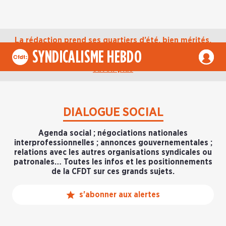
La rédaction prend ses quartiers d’été, bien mérités,
jusqu’au mardi 1er septembre. D’ici là, retrouvez
SYNDICALISME HEBDO
l’actualité de la CFDT sur notre compte Bluesky.
En
savoir plus
DIALOGUE SOCIAL
Agenda social ; négociations nationales
interprofessionnelles ; annonces gouvernementales ;
relations avec les autres organisations syndicales ou
patronales… Toutes les infos et les positionnements
de la CFDT sur ces grands sujets.
s'abonner aux alertes