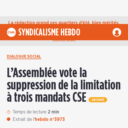
La rédaction prend ses quartiers d’été, bien mérités,
jusqu’au mardi 1er septembre. D’ici là, retrouvez
SYNDICALISME HEBDO
l’actualité de la CFDT sur notre compte Bluesky.
En
savoir plus
DIALOGUE SOCIAL
L’Assemblée vote la
suppression de la limitation
à trois mandats CSE
ABONNÉ
Temps de lecture
2 min
Extrait de l'
hebdo n°3973