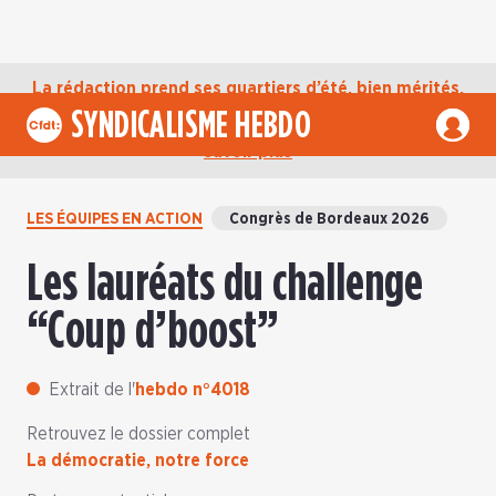
La rédaction prend ses quartiers d’été, bien mérités,
jusqu’au mardi 1er septembre. D’ici là, retrouvez
SYNDICALISME HEBDO
l’actualité de la CFDT sur notre compte Bluesky.
En
savoir plus
LES ÉQUIPES EN ACTION
Congrès de Bordeaux 2026
Les lauréats du challenge
“Coup d’boost”
Extrait de l'
hebdo n°4018
Retrouvez le dossier complet
La démocratie, notre force