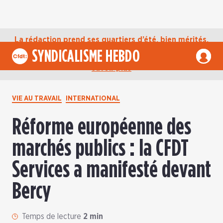
La rédaction prend ses quartiers d’été, bien mérités,
jusqu’au mardi 1er septembre. D’ici là, retrouvez
SYNDICALISME HEBDO
l’actualité de la CFDT sur notre compte Bluesky.
En
savoir plus
VIE AU TRAVAIL
INTERNATIONAL
Réforme européenne des
marchés publics : la CFDT
Services a manifesté devant
Bercy
Temps de lecture
2 min