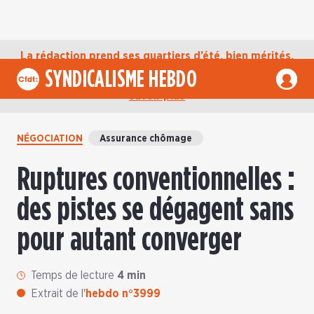
La rédaction prend ses quartiers d’été, bien mérités,
jusqu’au mardi 1er septembre. D’ici là, retrouvez
SYNDICALISME HEBDO
l’actualité de la CFDT sur notre compte Bluesky.
En
savoir plus
NÉGOCIATION
Assurance chômage
Ruptures conventionnelles :
des pistes se dégagent sans
pour autant converger
Temps de lecture
4 min
Extrait de l'
hebdo n°3999