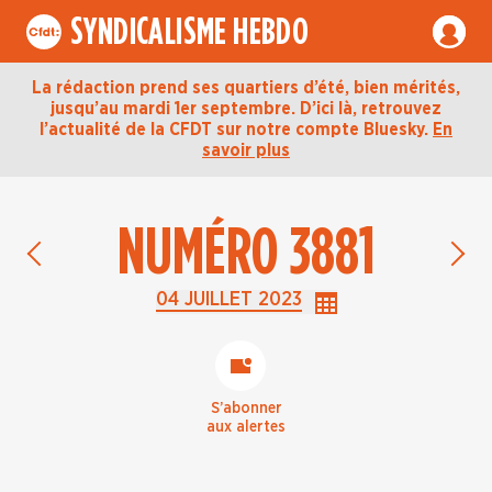
SYNDICALISME HEBDO
La rédaction prend ses quartiers d’été, bien mérités,
jusqu’au mardi 1er septembre. D’ici là, retrouvez
l’actualité de la CFDT sur notre compte Bluesky.
En
savoir plus
NUMÉRO 3881
Édition précédente du 27 juin 2023
Édit
04 JUILLET 2023
S’abonner
aux alertes