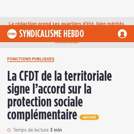
La rédaction prend ses quartiers d’été, bien mérités,
jusqu’au mardi 1er septembre. D’ici là, retrouvez
SYNDICALISME HEBDO
l’actualité de la CFDT sur notre compte Bluesky.
En
savoir plus
FONCTIONS PUBLIQUES
La CFDT de la territoriale
signe l’accord sur la
protection sociale
complémentaire
ABONNÉ
Temps de lecture
3 min