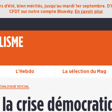
 d’été, bien mérités, jusqu’au mardi 1er septembre. D’ic
CFDT sur notre compte Bluesky.
En savoir plus
LISME
L'Hebdo
La sélection du Mag
DIALOGUE SOCIAL
la crise démocrati