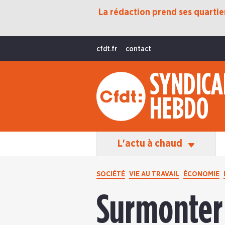
La rédaction prend ses quartiers
Protection Sociale
Transition Écologique
cfdt.fr
contact
Fonctions Publiques
SYNDICA
International
HEBDO
La Vie De La CFDT
Les Équipes En Action
L'actu à chaud
SOCIÉTÉ
VIE AU TRAVAIL
ÉCONOMIE
Surmonter 