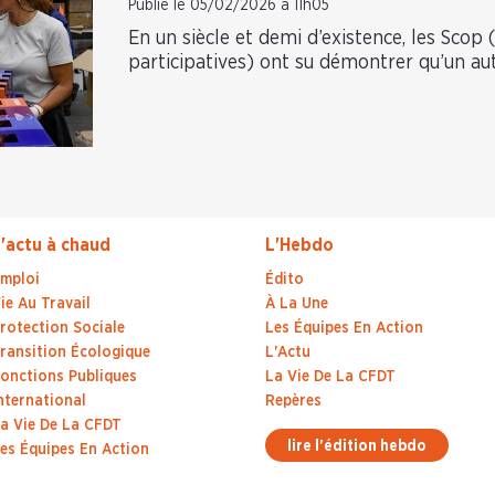
Publié le 05/02/2026 à 11h05
En un siècle et demi d’existence, les Scop 
participatives) ont su démontrer qu’un au
'actu à chaud
L'Hebdo
mploi
Édito
ie Au Travail
À La Une
rotection Sociale
Les Équipes En Action
ransition Écologique
L'Actu
onctions Publiques
La Vie De La CFDT
nternational
Repères
a Vie De La CFDT
lire l'édition hebdo
es Équipes En Action