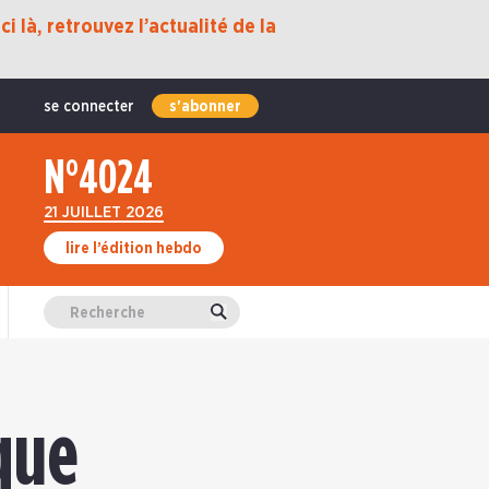
i là, retrouvez l’actualité de la
se connecter
s'abonner
N°4024
21 JUILLET 2026
lire l’édition hebdo
Valider
que