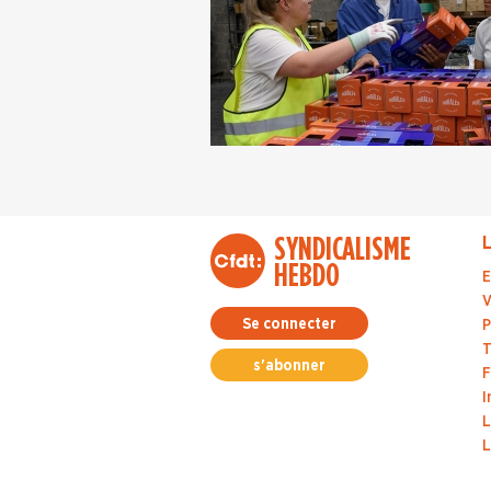
SYNDICALISME
L
HEBDO
E
V
Se connecter
P
T
s'abonner
F
I
L
L