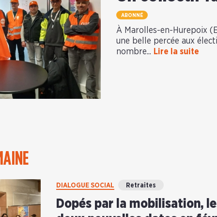
ABONNÉ
À Marolles-en-Hurepoix (E
une belle percée aux élec
nombre...
Lire la suite
MAINE
DIALOGUE SOCIAL
Retraites
Dopés par la mobilisation, le