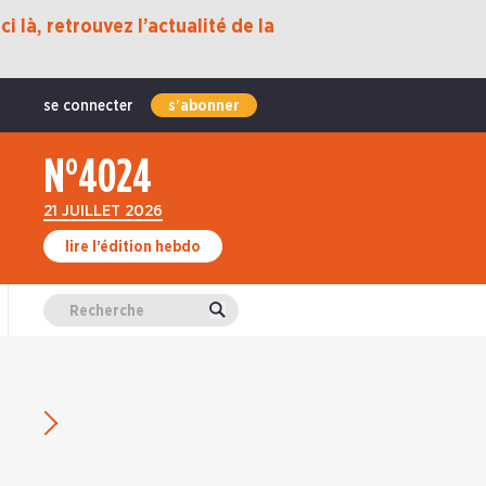
i là, retrouvez l’actualité de la
se connecter
s'abonner
N°4024
21 JUILLET 2026
lire l’édition hebdo
Valider
Édition suivante du 08 février 2023