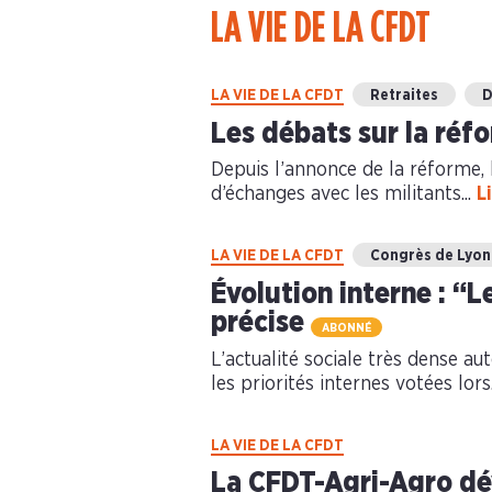
LA VIE DE LA CFDT
LA VIE DE LA CFDT
Retraites
D
Les débats sur la réfo
Depuis l’annonce de la réforme, 
d’échanges avec les militants...
L
LA VIE DE LA CFDT
Congrès de Lyon
Évolution interne : “
précise
ABONNÉ
L’actualité sociale très dense au
les priorités internes votées lors.
LA VIE DE LA CFDT
La CFDT-Agri-Agro dév