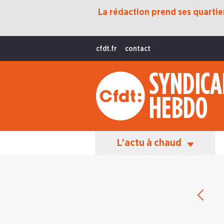
La rédaction prend ses quartiers
Protection Sociale
Transition Écologique
cfdt.fr
contact
Fonctions Publiques
SYNDICA
International
HEBDO
La Vie De La CFDT
Les Équipes En Action
L'actu à chaud
Éditio