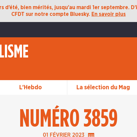
 d’été, bien mérités, jusqu’au mardi 1er septembre. D’ic
CFDT sur notre compte Bluesky.
En savoir plus
LISME
L'Hebdo
La sélection du Mag
NUMÉRO 3859
n précédente du 24 janvier 2023
01 FÉVRIER 2023