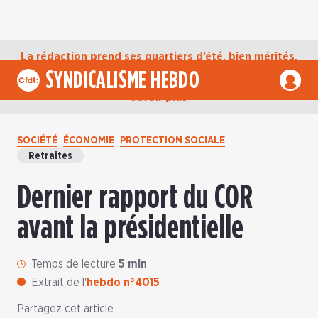
La rédaction prend ses quartiers d’été, bien mérités,
jusqu’au mardi 1er septembre. D’ici là, retrouvez
SYNDICALISME HEBDO
l’actualité de la CFDT sur notre compte Bluesky.
En
savoir plus
SOCIÉTÉ
ÉCONOMIE
PROTECTION SOCIALE
Retraites
Dernier rapport du COR
avant la présidentielle
Temps de lecture
5 min
Extrait de l'
hebdo n°4015
Partagez cet article