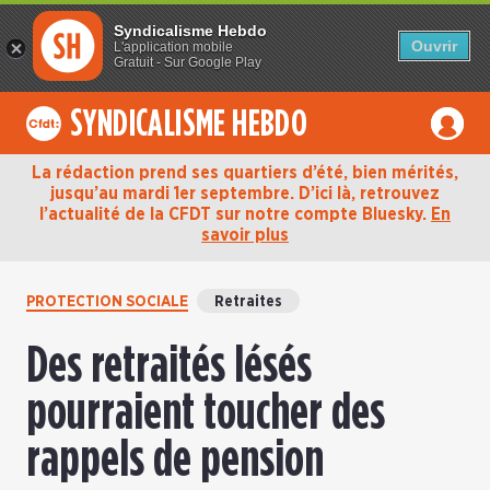
Syndicalisme Hebdo
Ouvrir
L'application mobile
Gratuit - Sur Google Play
SYNDICALISME HEBDO
La rédaction prend ses quartiers d’été, bien mérités,
jusqu’au mardi 1er septembre. D’ici là, retrouvez
l’actualité de la CFDT sur notre compte Bluesky.
En
savoir plus
PROTECTION SOCIALE
Retraites
Des retraités lésés
pourraient toucher des
rappels de pension