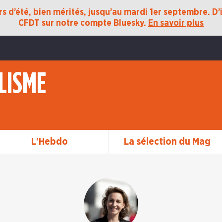
 d’été, bien mérités, jusqu’au mardi 1er septembre. D’ic
CFDT sur notre compte Bluesky.
En savoir plus
LISME
L'Hebdo
La sélection du Mag