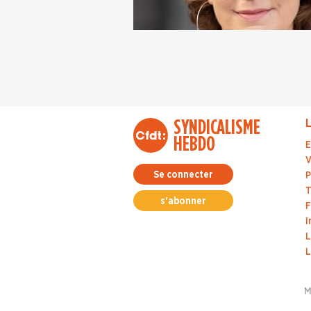
SYNDICALISME
L
HEBDO
E
V
Se connecter
P
T
s'abonner
F
I
L
L
M