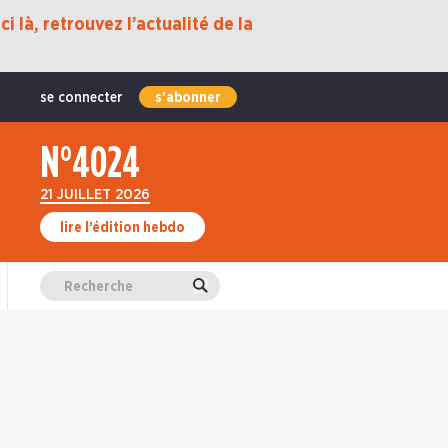
i là, retrouvez l’actualité de la
se connecter
s'abonner
N°4024
21 JUILLET 2026
lire l’édition hebdo
Valider