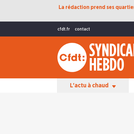
La rédaction prend ses quartiers
Protection Sociale
Transition Écologique
cfdt.fr
contact
Fonctions Publiques
SYNDICA
International
HEBDO
La Vie De La CFDT
Les Équipes En Action
L'actu à chaud