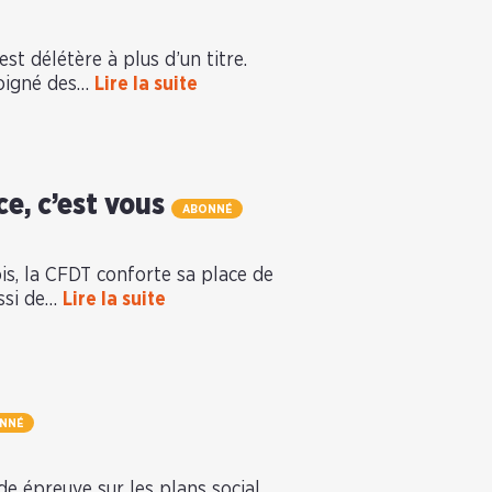
est délétère à plus d’un titre.
loigné des…
Lire la suite
ce, c’est vous
ABONNÉ
ois, la CFDT conforte sa place de
ussi de…
Lire la suite
NNÉ
e épreuve sur les plans social,