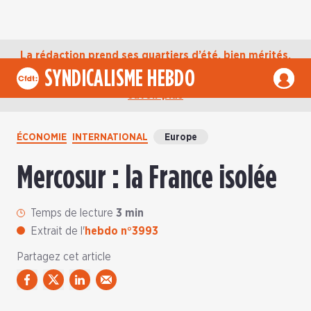
La rédaction prend ses quartiers d’été, bien mérités,
jusqu’au mardi 1er septembre. D’ici là, retrouvez
SYNDICALISME HEBDO
l’actualité de la CFDT sur notre compte Bluesky.
En
savoir plus
ÉCONOMIE
INTERNATIONAL
Europe
Mercosur : la France isolée
Temps de lecture
3 min
Extrait de l'
hebdo n°3993
Partagez cet article