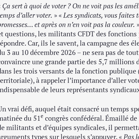
«
Ça sert à quoi de voter ? On ne voit pas les amél
temps d’aller voter.
» «
Les syndicats, vous faites 
promesses… et après on n’en voit pas la couleur.
»
et questions, les militants CFDT des fonctions
répondre. Car, ils le savent, la campagne des él
du 3 au 10 décembre 2026 – ne sera pas de tout 
convaincre une grande partie des 5,7 millions d
dans les trois versants de la fonction publique (
territoriale), à rappeler l’importance d’aller vote
indispensable de leurs représentants syndicau
Un vrai défi, auquel était consacré un temps spé
e
matinée du 51
congrès confédéral. Émaillé d
de militants et d’équipes syndicales, il permett
arguments types sur lesquels s’appuyer. «
Pas l