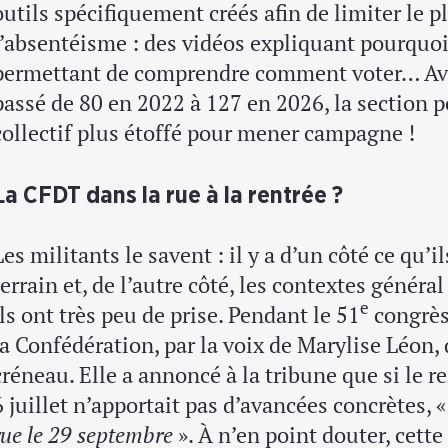
outils spécifiquement créés afin de limiter le p
l’absentéisme : des vidéos expliquant pourquoi
permettant de comprendre comment voter… Av
passé de 80 en 2022 à 127 en 2026, la section 
collectif plus étoffé pour mener campagne !
La CFDT dans la rue à la rentrée ?
Les militants le savent : il y a d’un côté ce qu’i
terrain et, de l’autre côté, les contextes généra
e
ils ont très peu de prise. Pendant le 51
congrès,
la Confédération, par la voix de Marylise Léon,
créneau. Elle a annoncé à la tribune que si le r
6 juillet n’apportait pas d’avancées concrètes, 
rue le 29 septembre
». À n’en point douter, cette