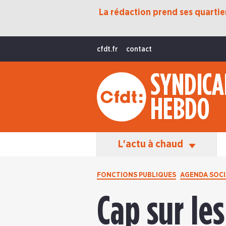
La rédaction prend ses quartiers
Protection Sociale
Transition Écologique
cfdt.fr
contact
Fonctions Publiques
SYNDICA
International
HEBDO
La Vie De La CFDT
Les Équipes En Action
L'actu à chaud
FONCTIONS PUBLIQUES
AGENDA SOCI
Cap sur les