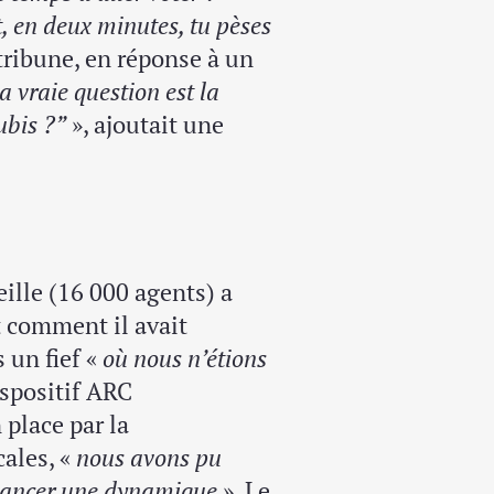
, en deux minutes, tu pèses
 tribune, en réponse à un
a vraie question est la
ubis ?”
», ajoutait une
eille (16 000 agents) a
 comment il avait
 un fief «
où nous n’étions
ispositif ARC
place par la
cales, «
nous avons pu
relancer une dynamique
». Le