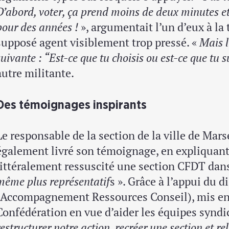
D’abord, voter, ça prend moins de deux minutes et
pour des années !
», argumentait l’un d’eux à la
supposé agent visiblement trop pressé. «
Mais l
suivante : “Est-ce que tu choisis ou est-ce que tu s
autre militante.
Des témoignages inspirants
Le responsable de la section de la ville de Mars
également livré son témoignage, en expliquant
littéralement ressuscité une section CFDT dans
même plus représentatif
s ». Grâce à l’appui du d
(Accompagnement Ressources Conseil), mis en 
Confédération en vue d’aider les équipes syndi
restructurer notre action, recréer une section et 