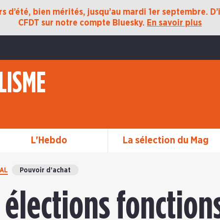
 d’été, bien mérités, jusqu’au mardi 1er septembre. D’ic
CFDT sur notre compte Bluesky.
En savoir plus
LISME
L'Hebdo
La sélection du Mag
AL
Pouvoir d’achat
 élections fonction