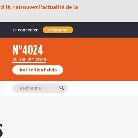
i là, retrouvez l’actualité de la
se connecter
s'abonner
N°4024
21 JUILLET 2026
lire l’édition hebdo
Valider
s