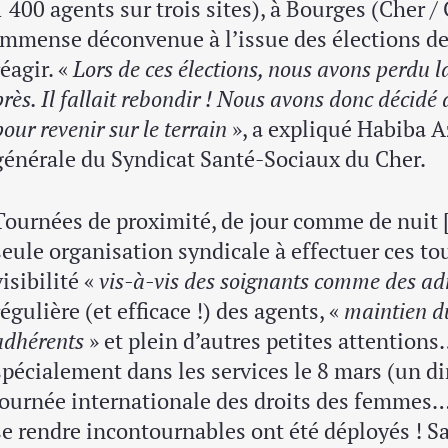
1 400 agents sur trois sites), à Bourges (Cher /
immense déconvenue à l’issue des élections de
réagir. «
Lors de ces élections, nous avons perdu 
près. Il fallait rebondir ! Nous avons donc décidé 
pour revenir sur le terrain
», a expliqué Habiba Az
générale du Syndicat Santé-Sociaux du Cher.
Tournées de proximité, de jour comme de nuit [
seule organisation syndicale à effectuer ces tou
visibilité «
vis-à-vis des soignants comme des ad
régulière (et efficace !) des agents, «
maintien du
adhérents
» et plein d’autres petites attention
spécialement dans les services le 8 mars (un d
journée internationale des droits des femmes…
se rendre incontournables ont été déployés ! Sa