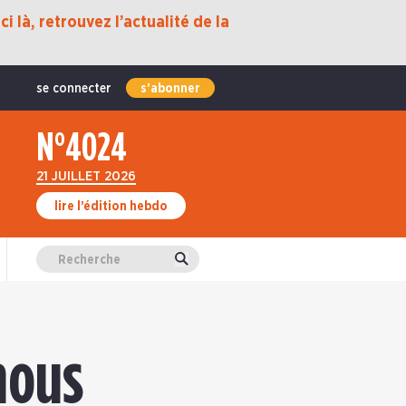
i là, retrouvez l’actualité de la
se connecter
s'abonner
N°4024
21 JUILLET 2026
lire l’édition hebdo
Valider
nous