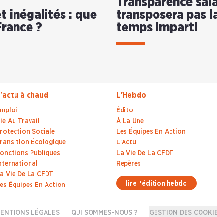
Transparence salar
t inégalités : que
transposera pas la
France ?
temps imparti
'actu à chaud
L'Hebdo
mploi
Édito
ie Au Travail
À La Une
rotection Sociale
Les Équipes En Action
ransition Écologique
L'Actu
onctions Publiques
La Vie De La CFDT
nternational
Repères
a Vie De La CFDT
lire l'édition hebdo
es Équipes En Action
ENTIONS LÉGALES
QUI SOMMES-NOUS ?
GESTION DES COOKI