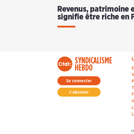
Revenus, patrimoine e
signifie être riche en 
SYNDICALISME
L
HEBDO
E
V
Se connecter
P
T
s'abonner
F
I
L
L
M