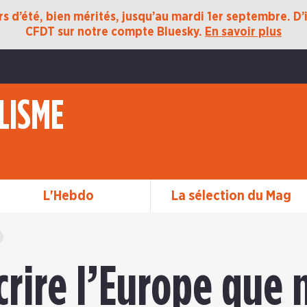
 d’été, bien mérités, jusqu’au mardi 1er septembre. D’ic
CFDT sur notre compte Bluesky.
En savoir plus
LISME
L'Hebdo
La sélection du Mag
crire l’Europe que 