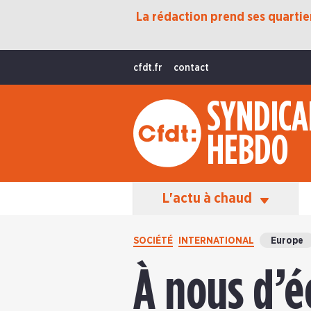
La rédaction prend ses quartiers
Protection Sociale
Transition Écologique
cfdt.fr
contact
Fonctions Publiques
SYNDICA
International
HEBDO
La Vie De La CFDT
Les Équipes En Action
L'actu à chaud
SOCIÉTÉ
INTERNATIONAL
Europe
À nous d’é