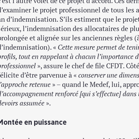
c’est l’autre volet de ce projet d’accord. Ces de
d’examiner le projet professionnel de tous les 
an d’indemnisation. S’ils estiment que le proje
sérieux, l’indemnisation des allocataires de pl
prolongée et alignée sur les anciennes règles (
d’indemnisation). «
Cette mesure permet de tenir
profils, tout en rappelant à chacun l’importance d
professionnel
», assure le chef de file CFDT. Côt
félicite d’être parvenue à «
conserver une dimen
l’approche retenue
» – quand le Medef, lui, appr
d’accompagnement renforcé [qui s’effectue] dans 
devoirs assumée
».
Montée en puissance