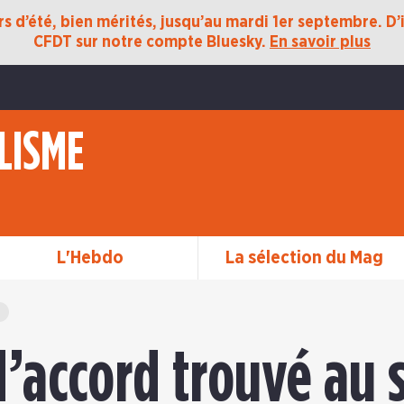
 d’été, bien mérités, jusqu’au mardi 1er septembre. D’ic
CFDT sur notre compte Bluesky.
En savoir plus
LISME
L'Hebdo
La sélection du Mag
d’accord trouvé au 