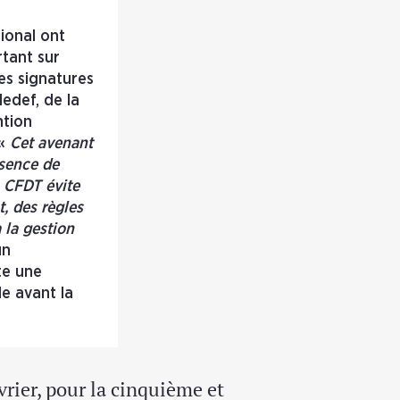
ional ont
rtant sur
es signatures
edef, de la
ntion
 «
Cet avenant
bsence de
a CFDT évite
, des règles
 la gestion
un
te une
le avant la
vrier, pour la cinquième et