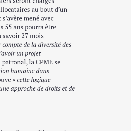
rniers seront chargés
allocataires au bout d’un
t s’avère mené avec
us 55 ans pourra être
à savoir 27 mois
 compte de la diversité des
’avoir un projet
é patronal, la CPME se
sion humaine dans
ouve «
cette logique
une approche de droits et de