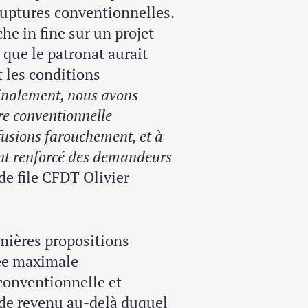
ruptures conventionnelles.
he in fine sur un projet
s que le patronat aurait
t les conditions
inalement, nous avons
re conventionnelle
efusions farouchement, et à
nt renforcé des demandeurs
de file CFDT Olivier
emières propositions
rée maximale
conventionnelle et
l de revenu au-delà duquel