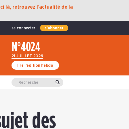
i là, retrouvez l’actualité de la
se connecter
s'abonner
N°4024
21 JUILLET 2026
lire l’édition hebdo
Valider
sujet des