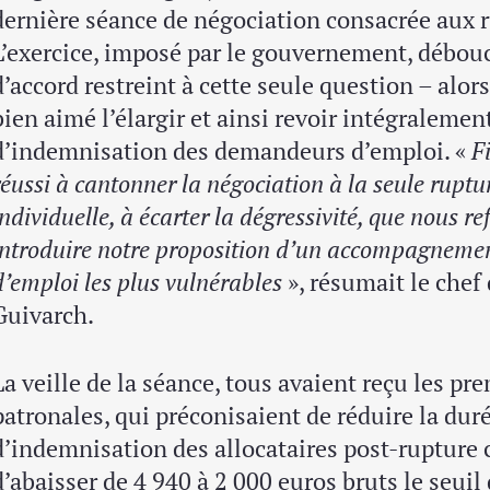
dernière séance de négociation consacrée aux 
L’exercice, imposé par le gouvernement, débouc
d’accord restreint à cette seule question – alor
bien aimé l’élargir et ainsi revoir intégralemen
d’indemnisation des demandeurs d’emploi. «
F
réussi à cantonner la négociation à la seule ruptu
individuelle, à écarter la dégressivité, que nous r
introduire notre proposition d’un accompagneme
d’emploi les plus vulnérables
», résumait le chef 
Guivarch.
La veille de la séance, tous avaient reçu les pr
patronales, qui préconisaient de réduire la du
d’indemnisation des allocataires post-rupture 
d’abaisser de 4 940 à 2 000 euros bruts le seui