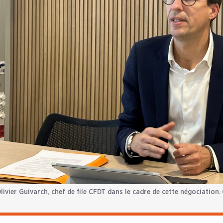
livier Guivarch, chef de file CFDT dans le cadre de cette négociation.