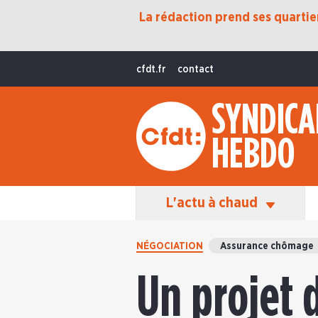
La rédaction prend ses quartiers
Protection Sociale
Transition Écologique
cfdt.fr
contact
Fonctions Publiques
SYNDICA
International
HEBDO
La Vie De La CFDT
Les Équipes En Action
L'actu à chaud
NÉGOCIATION
Assurance chômage
Un projet 