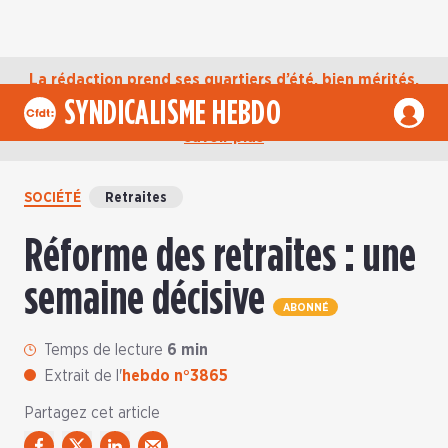
La rédaction prend ses quartiers d’été, bien mérités,
jusqu’au mardi 1er septembre. D’ici là, retrouvez
SYNDICALISME HEBDO
l’actualité de la CFDT sur notre compte Bluesky.
En
savoir plus
SOCIÉTÉ
Retraites
Réforme des retraites : une
semaine décisive
ABONNÉ
Temps de lecture
6 min
Extrait de l'
hebdo n°3865
Partagez cet article