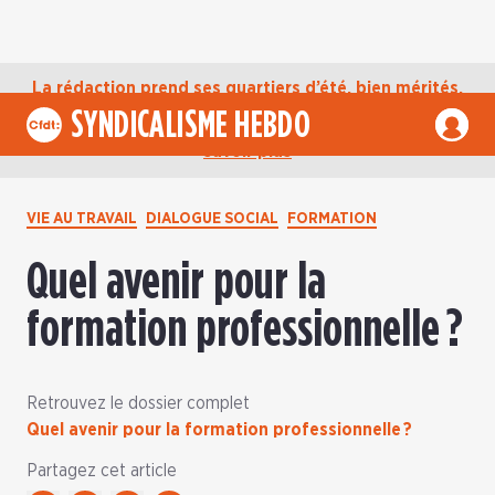
La rédaction prend ses quartiers d’été, bien mérités,
jusqu’au mardi 1er septembre. D’ici là, retrouvez
SYNDICALISME HEBDO
l’actualité de la CFDT sur notre compte Bluesky.
En
savoir plus
VIE AU TRAVAIL
DIALOGUE SOCIAL
FORMATION
Quel avenir pour la
formation professionnelle ?
Retrouvez le dossier complet
Quel avenir pour la formation professionnelle ?
Partagez cet article