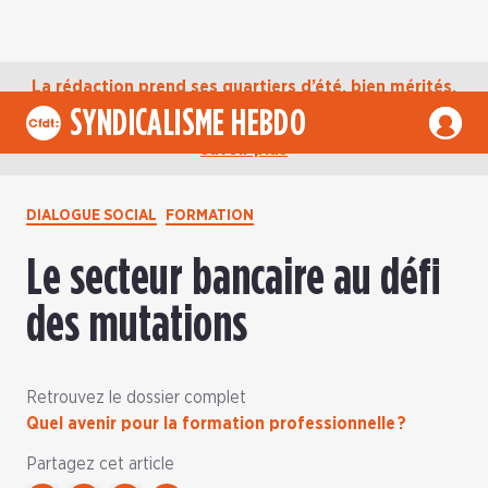
La rédaction prend ses quartiers d’été, bien mérités,
jusqu’au mardi 1er septembre. D’ici là, retrouvez
SYNDICALISME HEBDO
l’actualité de la CFDT sur notre compte Bluesky.
En
savoir plus
DIALOGUE SOCIAL
FORMATION
Le secteur bancaire au défi
des mutations
Retrouvez le dossier complet
Quel avenir pour la formation professionnelle ?
Partagez cet article