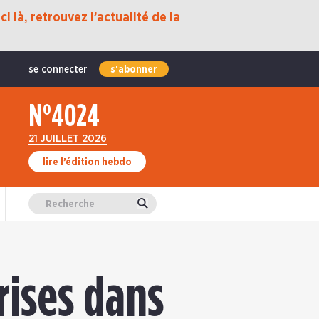
i là, retrouvez l’actualité de la
se connecter
s'abonner
N°4024
21 JUILLET 2026
lire l’édition hebdo
Valider
rises dans