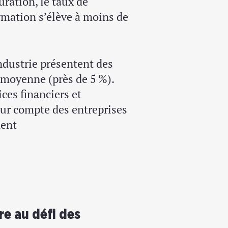
ration, le taux de
rmation s’élève à moins de
industrie présentent des
a moyenne (près de 5 %).
ces financiers et
eur compte des entreprises
ment
re au défi des