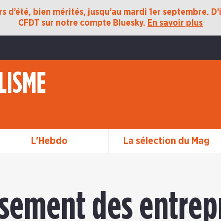
 d’été, bien mérités, jusqu’au mardi 1er septembre. D’ic
CFDT sur notre compte Bluesky.
En savoir plus
LISME
L'Hebdo
La sélection du Mag
ssement des entrep