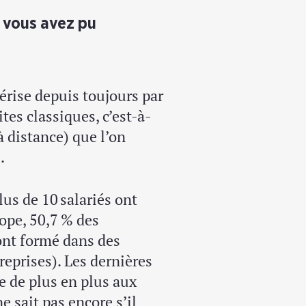
e vous avez pu
térise depuis toujours par
es classiques, c’est-à-
à distance) que l’on
.
lus de 10 salariés ont
ope, 50,7 % des
 ont formé dans des
reprises). Les dernières
e de plus en plus aux
e sait pas encore s’il