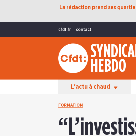
La rédaction prend ses quartiers
Protection Sociale
Transition Écologique
cfdt.fr
contact
Fonctions Publiques
SYNDICA
International
HEBDO
La Vie De La CFDT
Les Équipes En Action
L'actu à chaud
FORMATION
“L’investi