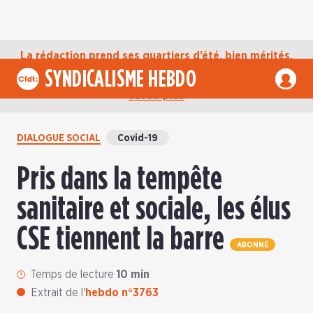
La rédaction prend ses quartiers d’été, bien mérités,
jusqu’au mardi 1er septembre. D’ici là, retrouvez
SYNDICALISME HEBDO
l’actualité de la CFDT sur notre compte Bluesky.
En
savoir plus
DIALOGUE SOCIAL
Covid-19
Pris dans la tempête
sanitaire et sociale, les élus
CSE tiennent la barre
ABONNÉ
Temps de lecture
10 min
Extrait de l'
hebdo n°3763