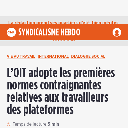
La rédaction prend ses quartiers d’été, bien mérités,
jusqu’au mardi 1er septembre. D’ici là, retrouvez
SYNDICALISME HEBDO
l’actualité de la CFDT sur notre compte Bluesky.
En
savoir plus
VIE AU TRAVAIL
INTERNATIONAL
DIALOGUE SOCIAL
L’OIT adopte les premières
normes contraignantes
relatives aux travailleurs
des plateformes
Temps de lecture
5 min