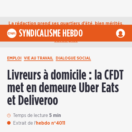
La rédaction prend ses quartiers d’été, bien mérités,
jusqu’au mardi 1er septembre. D’ici là, retrouvez
SYNDICALISME HEBDO
l’actualité de la CFDT sur notre compte Bluesky.
En
savoir plus
EMPLOI
VIE AU TRAVAIL
DIALOGUE SOCIAL
Livreurs à domicile : la CFDT
met en demeure Uber Eats
et Deliveroo
Temps de lecture
5 min
Extrait de l'
hebdo n°4011