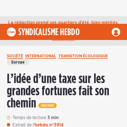
La rédaction prend ses quartiers d’été, bien mérités,
jusqu’au mardi 1er septembre. D’ici là, retrouvez
SYNDICALISME HEBDO
l’actualité de la CFDT sur notre compte Bluesky.
En
savoir plus
SOCIÉTÉ
INTERNATIONAL
TRANSITION ÉCOLOGIQUE
Europe
L’idée d’une taxe sur les
grandes fortunes fait son
chemin
ABONNÉ
Temps de lecture
3 min
Extrait de l'
hebdo n°3914