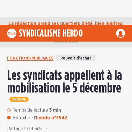
La rédaction prend ses quartiers d’été, bien mérités,
jusqu’au mardi 1er septembre. D’ici là, retrouvez
SYNDICALISME HEBDO
l’actualité de la CFDT sur notre compte Bluesky.
En
savoir plus
FONCTIONS PUBLIQUES
Pouvoir d’achat
Les syndicats appellent à la
mobilisation le 5 décembre
ABONNÉ
Temps de lecture
3 min
Extrait de l'
hebdo n°3942
Partagez cet article