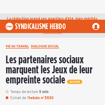
La rédaction prend ses quartiers d’été, bien mérités,
jusqu’au mardi 1er septembre. D’ici là, retrouvez
SYNDICALISME HEBDO
l’actualité de la CFDT sur notre compte Bluesky.
En
savoir plus
VIE AU TRAVAIL
DIALOGUE SOCIAL
Les partenaires sociaux
marquent les Jeux de leur
empreinte sociale
ABONNÉ
Temps de lecture
5 min
Extrait de l'
hebdo n°3930