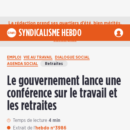
La rédaction prend ses quartiers d’été, bien mérités,
jusqu’au mardi 1er septembre. D’ici là, retrouvez
SYNDICALISME HEBDO
l’actualité de la CFDT sur notre compte Bluesky.
En
savoir plus
EMPLOI
VIE AU TRAVAIL
DIALOGUE SOCIAL
AGENDA SOCIAL
Retraites
Le gouvernement lance une
conférence sur le travail et
les retraites
Temps de lecture
4 min
Extrait de l'
hebdo n°3986