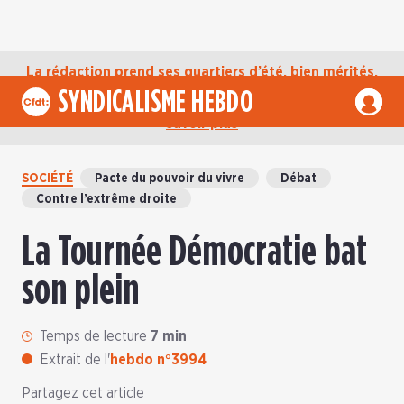
La rédaction prend ses quartiers d’été, bien mérités,
jusqu’au mardi 1er septembre. D’ici là, retrouvez
SYNDICALISME HEBDO
l’actualité de la CFDT sur notre compte Bluesky.
En
savoir plus
SOCIÉTÉ
Pacte du pouvoir du vivre
Débat
Contre l’extrême droite
La Tournée Démocratie bat
son plein
Temps de lecture
7 min
Extrait de l'
hebdo n°3994
Partagez cet article