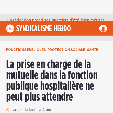
La rédaction prend ses quartiers d’été, bien mérités,
jusqu’au mardi 1er septembre. D’ici là, retrouvez
SYNDICALISME HEBDO
l’actualité de la CFDT sur notre compte Bluesky.
En
savoir plus
FONCTIONS PUBLIQUES
PROTECTION SOCIALE
SANTÉ
La prise en charge de la
mutuelle dans la fonction
publique hospitalière ne
peut plus attendre
Temps de lecture
4 min