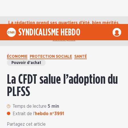
La rédaction prend ses quartiers d’été, bien mérités,
jusqu’au mardi 1er septembre. D’ici là, retrouvez
SYNDICALISME HEBDO
l’actualité de la CFDT sur notre compte Bluesky.
En
savoir plus
ÉCONOMIE
PROTECTION SOCIALE
SANTÉ
Pouvoir d’achat
La CFDT salue l’adoption du
PLFSS
Temps de lecture
5 min
Extrait de l'
hebdo n°3991
Partagez cet article