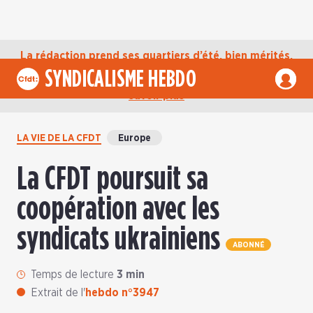
La rédaction prend ses quartiers d’été, bien mérités,
jusqu’au mardi 1er septembre. D’ici là, retrouvez
SYNDICALISME HEBDO
l’actualité de la CFDT sur notre compte Bluesky.
En
savoir plus
LA VIE DE LA CFDT
Europe
La CFDT poursuit sa
coopération avec les
syndicats ukrainiens
ABONNÉ
Temps de lecture
3 min
Extrait de l'
hebdo n°3947