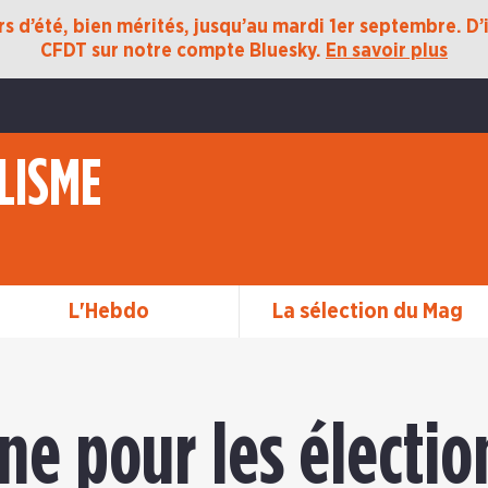
 d’été, bien mérités, jusqu’au mardi 1er septembre. D’ic
CFDT sur notre compte Bluesky.
En savoir plus
LISME
L'Hebdo
La sélection du Mag
e pour les électio