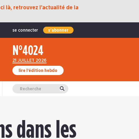
i là, retrouvez l’actualité de la
se connecter
s'abonner
N°4024
21 JUILLET 2026
lire l’édition hebdo
Valider
ns dans les