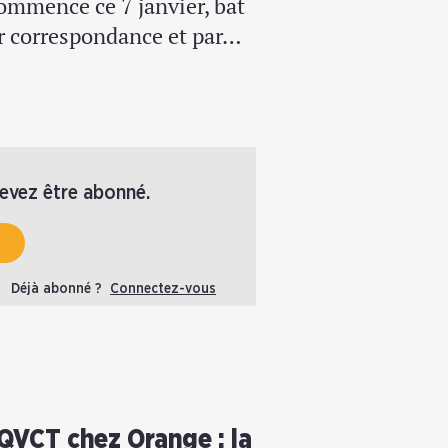
commence ce 7 janvier, bat
ar correspondance et par…
devez être abonné.
Déjà abonné ?
Connectez-vous
 QVCT chez Orange : la