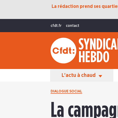
La rédaction prend ses quartiers
Protection Sociale
Transition Écologique
cfdt.fr
contact
Fonctions Publiques
SYNDICA
International
HEBDO
La Vie De La CFDT
Les Équipes En Action
L'actu à chaud
DIALOGUE SOCIAL
La campagn